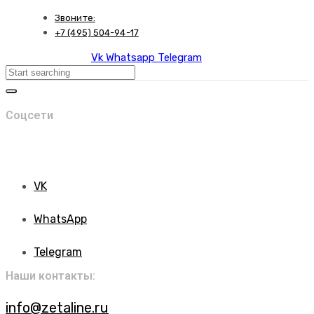
Skip
Skip
Звоните:
links
to
+7 (495) 504-94-17
primary
Vk
Whatsapp
Telegram
navigation
Search
Skip
to
content
Соцсети
VK
WhatsApp
Telegram
Наши контакты:
info@zetaline.ru