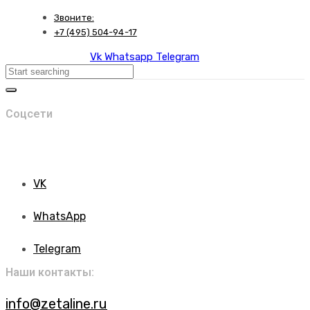
Skip
Skip
Звоните:
links
to
+7 (495) 504-94-17
primary
Vk
Whatsapp
Telegram
navigation
Search
Skip
to
content
Соцсети
VK
WhatsApp
Telegram
Наши контакты:
info@zetaline.ru