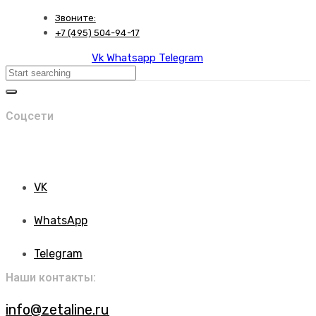
Skip
Skip
Звоните:
links
to
+7 (495) 504-94-17
primary
Vk
Whatsapp
Telegram
navigation
Search
Skip
to
content
Соцсети
VK
WhatsApp
Telegram
Наши контакты:
info@zetaline.ru