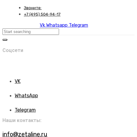
Skip
Skip
Звоните:
links
to
+7 (495) 504-94-17
primary
Vk
Whatsapp
Telegram
navigation
Search
Skip
to
content
Соцсети
VK
WhatsApp
Telegram
Наши контакты:
info@zetaline.ru