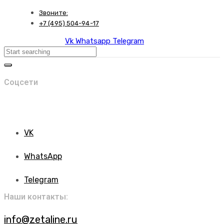
Skip
Skip
Звоните:
links
to
+7 (495) 504-94-17
primary
Vk
Whatsapp
Telegram
navigation
Search
Skip
to
content
Соцсети
VK
WhatsApp
Telegram
Наши контакты:
info@zetaline.ru