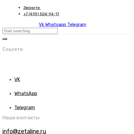
Skip
Skip
Звоните:
links
to
+7 (495) 504-94-17
primary
Vk
Whatsapp
Telegram
navigation
Search
Skip
to
content
Соцсети
VK
WhatsApp
Telegram
Наши контакты:
info@zetaline.ru